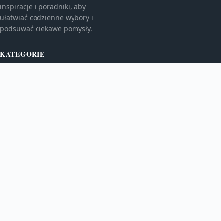
inspiracje i poradniki, aby
ułatwiać codzienne wybory i
podsuwać ciekawe pomysły.
KATEGORIE
Bez kategorii
Kulinaria
TEMATY
Kultura i rozrywka
Newsy
WIĘCEJ
Podróże
Usługi