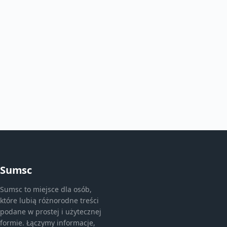
Sumsc
Sumsc to miejsce dla osób,
które lubią różnorodne treści
podane w prostej i użytecznej
formie. Łączymy informacje,