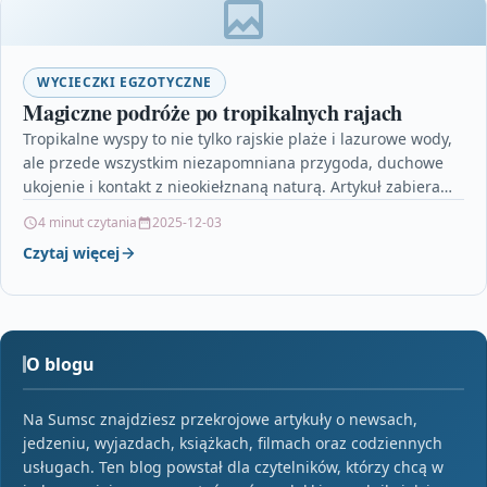
WYCIECZKI EGZOTYCZNE
Magiczne podróże po tropikalnych rajach
Tropikalne wyspy to nie tylko rajskie plaże i lazurowe wody,
ale przede wszystkim niezapomniana przygoda, duchowe
ukojenie i kontakt z nieokiełznaną naturą. Artykuł zabiera…
4 minut czytania
2025-12-03
Czytaj więcej
O blogu
Na Sumsc znajdziesz przekrojowe artykuły o newsach,
jedzeniu, wyjazdach, książkach, filmach oraz codziennych
usługach. Ten blog powstał dla czytelników, którzy chcą w