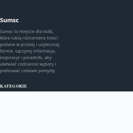
Sumsc
Sumsc to miejsce dla osób,
które lubią różnorodne treści
podane w prostej i użytecznej
formie. Łączymy informacje,
inspiracje i poradniki, aby
ułatwiać codzienne wybory i
podsuwać ciekawe pomysły.
KATEGORIE
Bez kategorii
Kulinaria
TEMATY