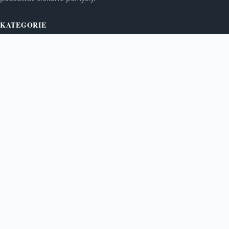
KATEGORIE
Bez kategorii
Kulinaria
TEMATY
Kultura i rozrywka
Newsy
WIĘCEJ
Podróże
Usługi