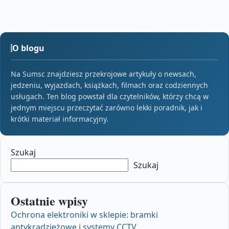
O blogu
Na Sumsc znajdziesz przekrojowe artykuły o newsach,
jedzeniu, wyjazdach, książkach, filmach oraz codziennych
usługach. Ten blog powstał dla czytelników, którzy chcą w
jednym miejscu przeczytać zarówno lekki poradnik, jak i
krótki materiał informacyjny.
Szukaj
Szukaj
Ostatnie wpisy
Ochrona elektroniki w sklepie: bramki
antykradzieżowe i systemy CCTV