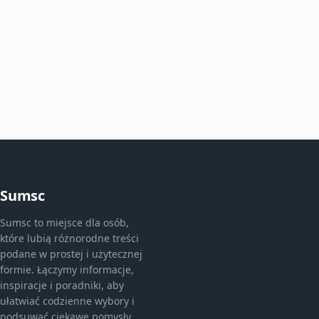
Sumsc
Sumsc to miejsce dla osób,
które lubią różnorodne treści
podane w prostej i użytecznej
formie. Łączymy informacje,
inspiracje i poradniki, aby
ułatwiać codzienne wybory i
podsuwać ciekawe pomysły.