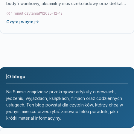
budyń waniliowy, aksamitny mus czekoladowy oraz delikatną
panna cottę z…
4 minut czytania
2025-12-12
Czytaj więcej
O blogu
Na Sumsc znajdziesz przekrojowe artykuły o newsach,
jedzeniu, wyjazdach, książkach, filmach oraz codziennych
usługach. Ten blog powstał dla czytelników, którzy chcą w
jednym miejscu przeczytać zarówno lekki poradnik, jak i
krótki materiał informacyjny.