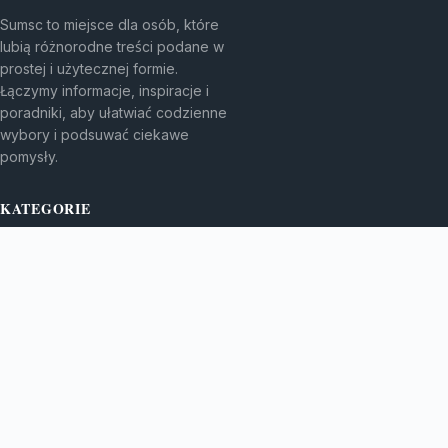
Sumsc to miejsce dla osób, które
lubią różnorodne treści podane w
prostej i użytecznej formie.
Łączymy informacje, inspiracje i
poradniki, aby ułatwiać codzienne
wybory i podsuwać ciekawe
pomysły.
KATEGORIE
Bez kategorii
Kulinaria
TEMATY
Kultura i rozrywka
Newsy