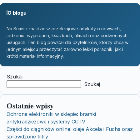
O blogu
Na Sumsc znajdziesz przekrojowe artykuły o newsach,
jedzeniu, wyjazdach, książkach, filmach oraz codziennych
usługach. Ten blog powstał dla czytelników, którzy chcą w
jednym miejscu przeczytać zarówno lekki poradnik, jak i
krótki materiał informacyjny.
Szukaj
Szukaj
Ostatnie wpisy
Ochrona elektroniki w sklepie: bramki
antykradzieżowe i systemy CCTV
Części do ciągników online: oleje Akcela i Fuchs oraz
sprawdzone filtry