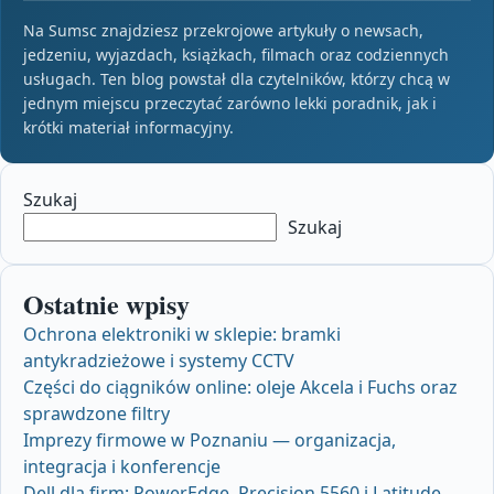
Na Sumsc znajdziesz przekrojowe artykuły o newsach,
jedzeniu, wyjazdach, książkach, filmach oraz codziennych
usługach. Ten blog powstał dla czytelników, którzy chcą w
jednym miejscu przeczytać zarówno lekki poradnik, jak i
krótki materiał informacyjny.
Szukaj
Szukaj
Ostatnie wpisy
Ochrona elektroniki w sklepie: bramki
antykradzieżowe i systemy CCTV
Części do ciągników online: oleje Akcela i Fuchs oraz
sprawdzone filtry
Imprezy firmowe w Poznaniu — organizacja,
integracja i konferencje
Dell dla firm: PowerEdge, Precision 5560 i Latitude