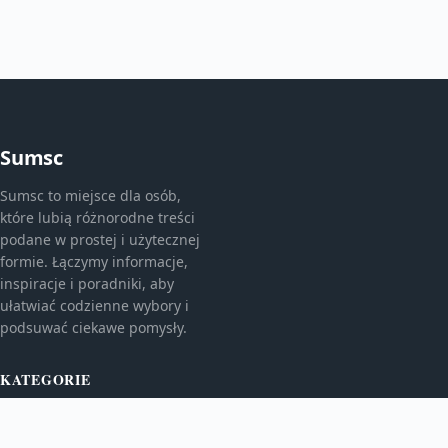
Sumsc
Sumsc to miejsce dla osób,
które lubią różnorodne treści
podane w prostej i użytecznej
formie. Łączymy informacje,
inspiracje i poradniki, aby
ułatwiać codzienne wybory i
podsuwać ciekawe pomysły.
KATEGORIE
Bez kategorii