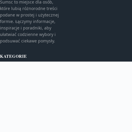
Sumsc to miejsce dla osób,
które lubią różnorodne treści
podane w prostej i użytecznej
formie. Łączymy informacje,
inspiracje i poradniki, aby
ułatwiać codzienne wybory i
podsuwać ciekawe pomysły.
KATEGORIE
Bez kategorii
Kulinaria
TEMATY
Kultura i rozrywka
Newsy
WIĘCEJ