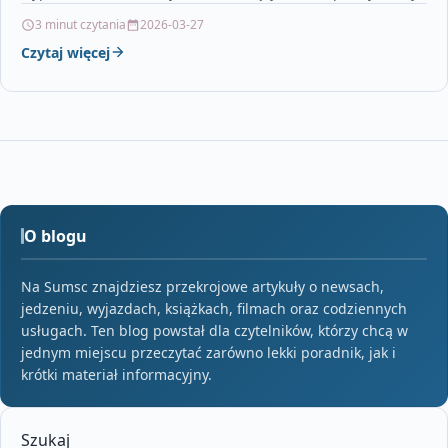
interesy, jakie zapisy umieścić…
3 minut czytania
2026-03-27
Czytaj więcej
O blogu
Na Sumsc znajdziesz przekrojowe artykuły o newsach,
jedzeniu, wyjazdach, książkach, filmach oraz codziennych
usługach. Ten blog powstał dla czytelników, którzy chcą w
jednym miejscu przeczytać zarówno lekki poradnik, jak i
krótki materiał informacyjny.
Szukaj