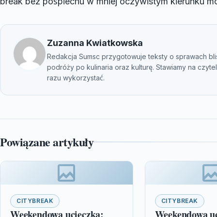
break bez pośpiechu w mniej oczywistym kierunku m
Zuzanna Kwiatkowska
Redakcja Sumsc przygotowuje teksty o sprawach bli
podróży po kulinaria oraz kulturę. Stawiamy na czyte
razu wykorzystać.
Powiązane artykuły
CITYBREAK
CITYBREAK
Weekendowa ucieczka:
Weekendowa uc