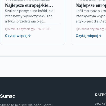
Najlepsze europejskie
Najlepsze euro
miasta na city break
miasta na city
Szukasz pomysłu na krótki, ale
Jeśli marzysz o kró
intensywny wypoczynek? Ten
intensywnym wypoc
artykuł przedstawia pięć
artykuł jest dla Cie
europejskich miast, które idealnie
przedstawia pięć n
5 minut czytania
2026-01-05
5 minut czytania
nadają się na weekendowy city
europejskich miast
Czytaj więcej
Czytaj więcej
break – każde z…
weekendowy city 
KATE
Sumsc
Bez kat
Sumsc to miejsce dla osób, które