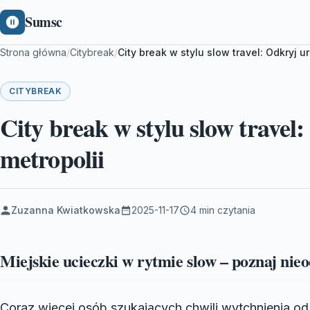
Sumsc
Strona główna
/
Citybreak
/
City break w stylu slow travel: Odkryj u
CITYBREAK
City break w stylu slow travel
metropolii
Zuzanna Kwiatkowska
2025-11-17
4 min czytania
Miejskie ucieczki w rytmie slow – poznaj nieo
Coraz więcej osób szukających chwili wytchnienia od