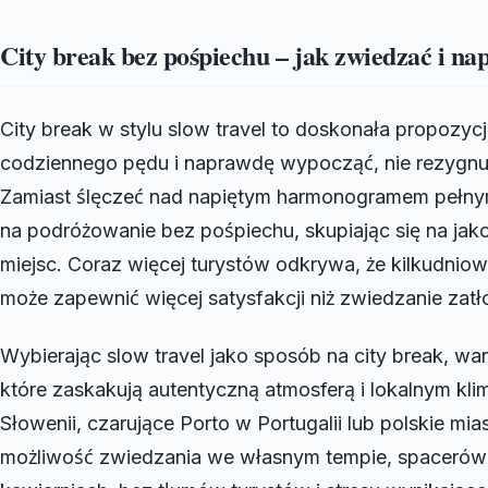
City break bez pośpiechu – jak zwiedzać i n
City break w stylu slow travel to doskonała propozyc
codziennego pędu i naprawdę wypocząć, nie rezygnują
Zamiast ślęczeć nad napiętym harmonogramem pełny
na podróżowanie bez pośpiechu, skupiając się na jako
miejsc. Coraz więcej turystów odkrywa, że kilkudniow
może zapewnić więcej satysfakcji niż zwiedzanie zatł
Wybierając slow travel jako sposób na city break, wa
które zaskakują autentyczną atmosferą i lokalnym k
Słowenii, czarujące Porto w Portugalii lub polskie mia
możliwość zwiedzania we własnym tempie, spacerów p