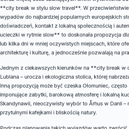
**city break w stylu slow travel**. W przeciwieństw
wypadów do najbardziej popularnych europejskich stol
doświadczeń, kontakt z lokalną społecznością i aute
ucieczki w rytmie slow** to doskonała propozycja dl
lub kilka dni w mniej oczywistych miejscach, które ofe
architekturę i kulturę, a jednocześnie pozwalają na p
Jednym z ciekawszych kierunków na **city break w 
Lublana – urocza i ekologiczna stolica, której nabrzeż
Inną propozycją może być czeska Ołomuniec, często p
imponujące zabytki, barokową atmosferę i lokalną ku
Skandynawii, nieoczywisty wybór to Århus w Danii – m
przytulnymi kafejkami i bliskością natury.
Podczas planowania takich wyjazdów warto zwrócić u