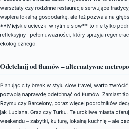
warsztaty czy rodzinne restauracje serwujące tradycyj
wspiera lokalną gospodarkę, ale też pozwala na głęb
**Miejskie ucieczki w rytmie slow** to nie tylko podr
refleksyjny i pełen uważności, który sprzyja regenera
ekologicznego.
Odetchnij od tłumów – alternatywne metropol
Planując city break w stylu slow travel, warto zwróci
pozwolą naprawdę odetchnąć od tłumów. Zamiast tłoc
Rzymu czy Barcelony, coraz więcej podróżników decydu
jak Lublana, Graz czy Turku. Te urokliwe miasta ofer
weekendu – zabytki, kulturę, lokalną kuchnię – ale be