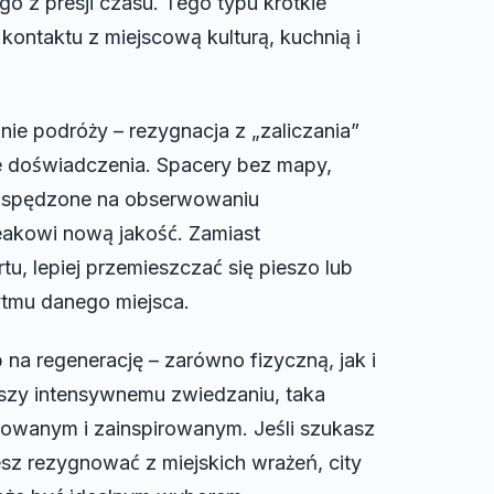
go z presji czasu. Tego typu krótkie
ontaktu z miejscową kulturą, kuchnią i
ie podróży – rezygnacja z „zaliczania”
e doświadczenia. Spacery bez mapy,
ile spędzone na obserwowaniu
reakowi nową jakość. Zamiast
u, lepiej przemieszczać się pieszo lub
ytmu danego miejsca.
b na regenerację – zarówno fizyczną, jak i
yszy intensywnemu zwiedzaniu, taka
owanym i zainspirowanym. Jeśli szukasz
esz rezygnować z miejskich wrażeń, city