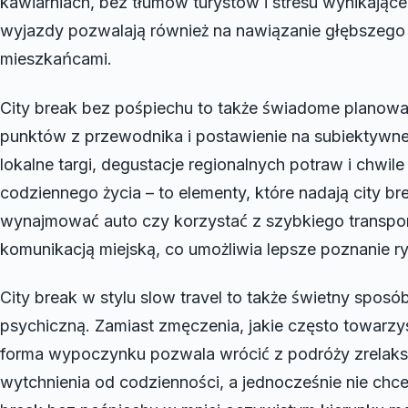
kawiarniach, bez tłumów turystów i stresu wynikające
wyjazdy pozwalają również na nawiązanie głębszego k
mieszkańcami.
City break bez pośpiechu to także świadome planowan
punktów z przewodnika i postawienie na subiektywn
lokalne targi, degustacje regionalnych potraw i chw
codziennego życia – to elementy, które nadają city b
wynajmować auto czy korzystać z szybkiego transport
komunikacją miejską, co umożliwia lepsze poznanie r
City break w stylu slow travel to także świetny sposó
psychiczną. Zamiast zmęczenia, jakie często towarz
forma wypoczynku pozwala wrócić z podróży zrelaks
wytchnienia od codzienności, a jednocześnie nie chc