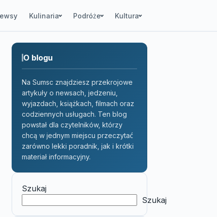
ewsy
Kulinaria
Podróże
Kultura
O blogu
Na Sumsc znajdziesz przekrojowe
artykuły o newsach, jedzeniu,
wyjazdach, książkach, filmach oraz
codziennych usługach. Ten blog
powstał dla czytelników, którzy
chcą w jednym miejscu przeczytać
zarówno lekki poradnik, jak i krótki
materiał informacyjny.
Szukaj
Szukaj