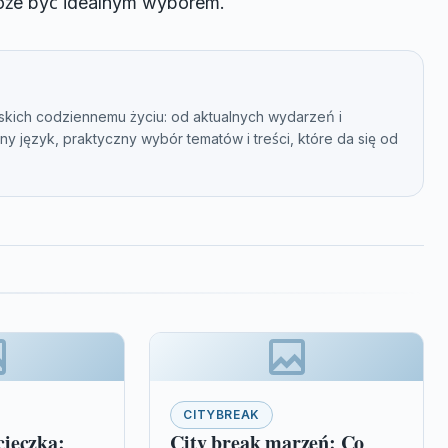
oże być idealnym wyborem.
skich codziennemu życiu: od aktualnych wydarzeń i
lny język, praktyczny wybór tematów i treści, które da się od
CITYBREAK
ieczka:
City break marzeń: Co