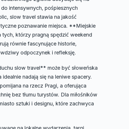
ie do intensywnych, pośpiesznych
ic, slow travel stawia na jakość
ntyczne poznawanie miejsca. **Miejskie
a tych, którzy pragną spędzić weekend
rują równie fascynujące historie,
rawdziwy odpoczynek i refleksję.
duchu slow travel** może być słoweńska
a idealnie nadają się na leniwe spacery.
omijana na rzecz Pragi, a oferująca
chnię bez tłumu turystów. Dla miłośników
iasto sztuki i designu, które zachwyca
wagę na lokalne wydarzenia, targi,