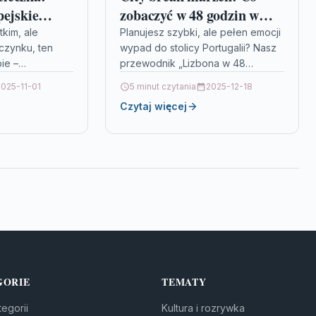
pejskie
zobaczyć w 48 godzin w
 break
Lizbonie
tkim, ale
Planujesz szybki, ale pełen emocji
zynku, ten
wypad do stolicy Portugalii? Nasz
bie –
przewodnik „Lizbona w 48
ajciekawszych
godzin” pomoże Ci zanurzyć się w
2025-11-01
5 minut czytania
2025-12-18
 idealnych na
urokliwe zakątki miasta,
Czytaj więcej
break. Od…
odkrywając…
GORIE
TEMATY
egorii
Kultura i rozrywka