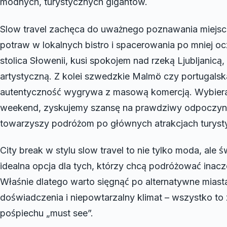
modnych, turystycznych gigantów.
Slow travel zachęca do uważnego poznawania miejs
potraw w lokalnych bistro i spacerowania po mniej oc
stolica Słowenii, kusi spokojem nad rzeką Ljubljanicą,
artystyczną. Z kolei szwedzkie Malmö czy portugalsk
autentyczność wygrywa z masową komercją. Wybieraj
weekend, zyskujemy szansę na prawdziwy odpoczynek,
towarzyszy podróżom po głównych atrakcjach turyst
City break w stylu slow travel to nie tylko moda, ale
idealna opcja dla tych, którzy chcą podróżować inaczej 
Właśnie dlatego warto sięgnąć po alternatywne miast
doświadczenia i niepowtarzalny klimat – wszystko to
pośpiechu „must see”.