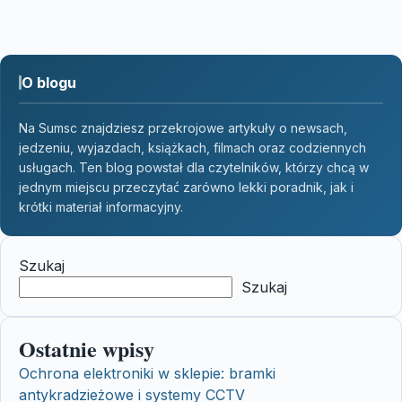
O blogu
Na Sumsc znajdziesz przekrojowe artykuły o newsach,
jedzeniu, wyjazdach, książkach, filmach oraz codziennych
usługach. Ten blog powstał dla czytelników, którzy chcą w
jednym miejscu przeczytać zarówno lekki poradnik, jak i
krótki materiał informacyjny.
Szukaj
Szukaj
Ostatnie wpisy
Ochrona elektroniki w sklepie: bramki
antykradzieżowe i systemy CCTV