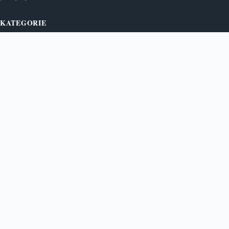
KATEGORIE
Bez kategorii
Kulinaria
TEMATY
Kultura i rozrywka
Newsy
WIĘCEJ
Podróże
Usługi